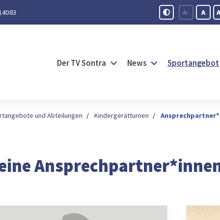
14083
A-
A
Der TV Sontra
News
Sportangebot
rtangebote und Abteilungen
Kindergerätturnen
Ansprechpartner*
eine Ansprechpartner*inne