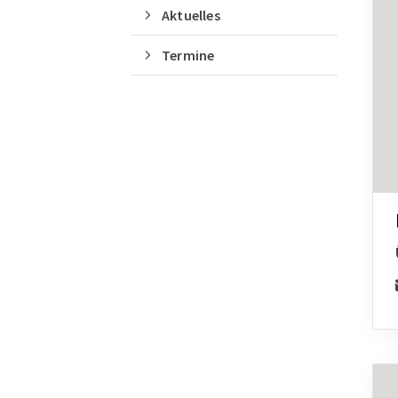
Aktuelles
Termine
Quicklinks
Sportangebote finden
Unser Sportangebot
Sportsuche
Ausfälle und Vertretungen
Deutsches Sportabzeichen