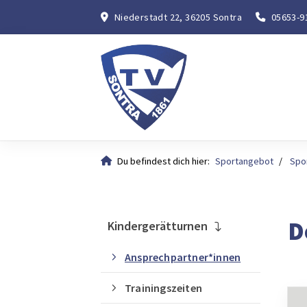
Niederstadt 22, 36205 Sontra
05653-9
Du befindest dich hier:
Sportangebot
Spo
D
Kindergerätturnen
Ansprechpartner*innen
Trainingszeiten