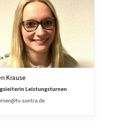
schäftsstelle
n Krause
 Sontra 1861 e.V.
gsleiterin Leistungsturnen
ederstadt 24
urnen@tv-sontra.de
205 Sontra
05653-914083
info@tv-sontra.de