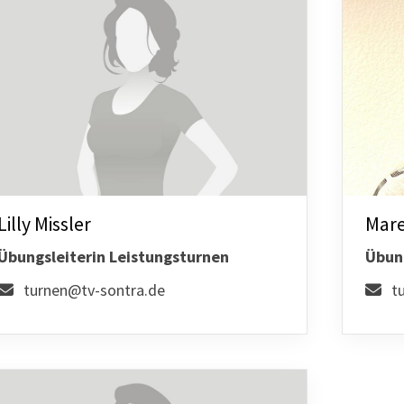
Mitglieder-Service
Ge
Lilly Missler
Mare
Alles zur Mitgliedschaft
TV
Übungsleiterin Leistungsturnen
Übun
Downloads
Ni
turnen@tv-sontra.de
t
Termine
36
Fragen & Antworten