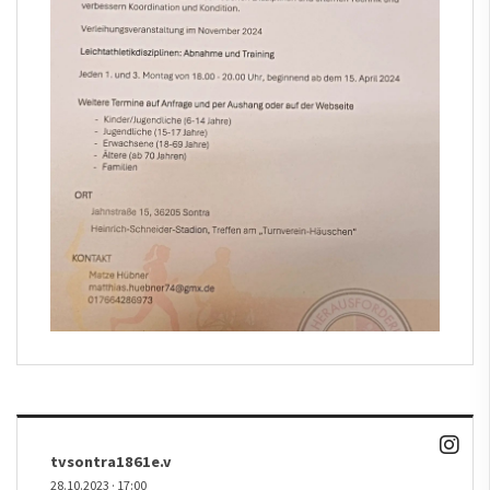
tvsontra1861e.v
28.10.2023
·
17:00