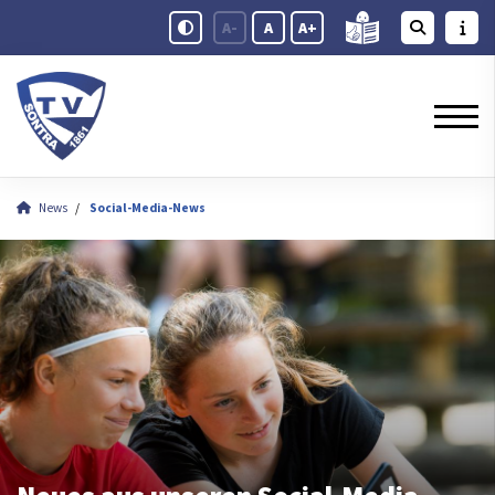
A-
A
A+
News
Social-Media-News